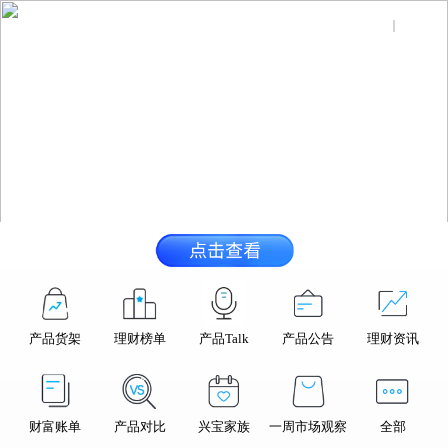
登录
兴银添利天天利69号N
兴银理财产品所投企业燧原科技IPO成功过会
一文看懂｜看清短期扰动，把握中长期方向！
产品货架
理财榜单
产品Talk
产品公告
理财资讯
财富账单
产品对比
兴宝家族
一周市场观察
全部