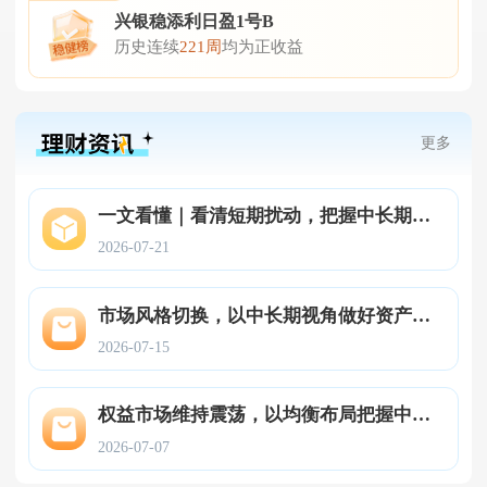
兴银稳添利日盈1号B
历
史
连
续
221周
均
为
正
收
益
更多
一文看懂｜看清短期扰动，把握中长期方向！
2026-07-21
市场风格切换，以中长期视角做好资产配置
2026-07-15
权益市场维持震荡，以均衡布局把握中长期机会
2026-07-07