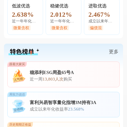
低波优选
稳健优选
进取优选
2.638%
2.012%
2.467%
近一年年化收益率
近一年年化收益率
成立以来年化收益率
微量含权
微量含权
偏债混
更多
跟着大家买
稳添利ESG周盈65号A
近
一
周
13,803人次
购
买
用实力说话
富利兴易智享量化指增3M持有3A
成
立
以
来
年
化
收
益
率
23.568%
历史期期正收益